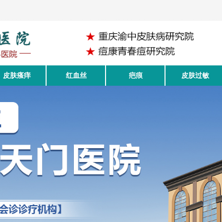
皮肤瘙痒
红血丝
疤痕
皮肤过敏