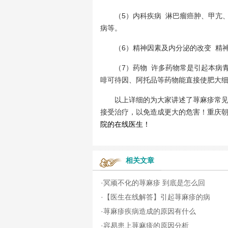
（5）内科疾病 淋巴瘤癌肿、甲亢、
病等。
（6）精神因素及内分泌的改变 精神
（7）药物 许多药物常是引起本病青
啡可待因、阿托品等药物能直接使肥大
以上详细的为大家讲述了荨麻疹常见的
接受治疗，以免造成更大的危害！重庆
院的在线医生！
相关文章
·
冥顽不化的荨麻疹 到底是怎么回
·
【医生在线解答】引起荨麻疹的病
·
荨麻疹疾病造成的原因有什么
·
容易患上荨麻疹的原因分析