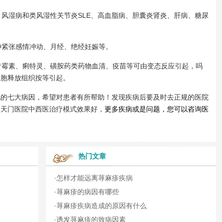
风湿病和类风湿性关节炎SLE、高血脂病、胆囊炎肾炎、肝病、糖尿
紧张感情冲动、月经、绝经妊娠等。
霉素、痢特灵、磺胺药类药物血清、疫苗等可由变态反应引起，吗
细胞释放组织按等引起。
七大病因，希望对患者有所帮助！发现疾病后要及时去正规的医院
朝天门医院中西医治疗模式效果好，
更多疾病或是问题，您可以咨询医
热门文章
·
怎样才能远离荨麻疹疾病
·
荨麻疹的病因有哪些
·
荨麻疹疾病造成的原因有什么
·
诱发荨麻疹的致病因素