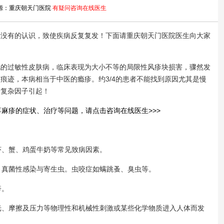
源：重庆朝天门医院
有疑问咨询在线医生
有的认识，致使疾病反复复发！下面请重庆朝天门医院医生向大家
过敏性皮肤病，临床表现为大小不等的局限性风疹块损害，骤然发
痕迹，本病相当于中医的瘾疹。约3/4的患者不能找到原因尤其是慢
的复杂因子引起！
麻疹的症状、治疗等问题，请点击咨询在线医生>>>
、蟹、鸡蛋牛奶等常见致病因素。
真菌性感染与寄生虫。虫咬症如螨跳蚤、臭虫等。
疹。
、摩擦及压力等物理性和机械性刺激或某些化学物质进入人体而发