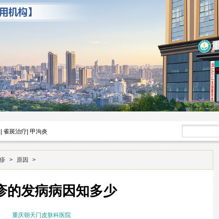
|
雀斑治疗
|
甲沟炎
疹
>
原因
>
疹的发病病因知多少
重庆朝天门皮肤科医院