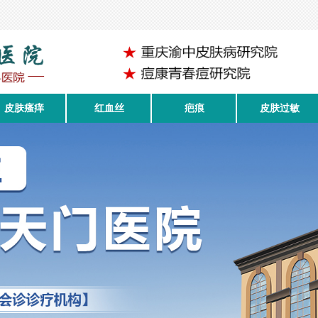
皮肤瘙痒
红血丝
疤痕
皮肤过敏