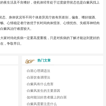
律的夜生活及不良嗜好，使机体经常处于过度疲劳状态也是白癜风找上
态、身体状况等不同个体差异其疗效有所差别，偏食、嗜好烟酒、
酣畅、心情稳定者疗效优于长时间肉体慌张、心情忧伤、失眠等神经肉
者白癜风治疗难度较大。
家对待此疾病一定要高度重视，只是对疾病的了解才能达到更好的
所在，争取早日。
热门文章
·
白斑心理调适法
·
白斑饮食调理法
·
白癜风有什么危害
·
白癜风发生的主要原因
·
如何能治好患者腿上的白斑
·
白癜风需要注意什么