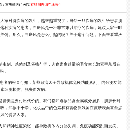
源：重庆朝天门医院
有疑问咨询在线医生
家对待疾病的发生，越来越重视了，当然一旦疾病的发生给患者朋
风这种疾病的患者，白癜风是一种非常难以治疗的疾病，建议大家平时
是关键。那么，白癜风是怎么引起的呢？关于这个问题，下面来看重庆
虫剂、杀菌剂及催熟剂等，肉食家禽过量的喂食生长激素宰杀后在
影响。
患者的检查可知，某些致病因子导致机体免疫功能紊乱、内分泌功能
色素细胞损伤、脱失而发病。
爱美是要付出代价的。我们都知道妆品含金属成分居多，肌肤长时
呼吸，卸妆不干净，化妆品中的色素和有害物质残留在皮肤表面甚至渗
癜风的诱发因素。
和精神过度紧张，能导致机体内分泌失调，免疫功能紊乱而发病。