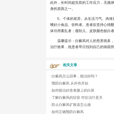
此外，长时间超负荷的工作压力，无规
身的原因之一。
5、个体的差异。从生活习气、肉体状
嗜好小食品、饮料者。患者应坚持心情
体功用紊乱者；瘦削儿、皮肤颜色较白
温馨提示：白癜风对人的危害很多，大
治疗效果，祝患者早日找到自己的病因
相关文章
·
白癜风怎么回事，能治好吗？
·
预防白癜风 从外伤开始
·
如何能治好患者腿上的白斑
·
了解白癜风的症状 对症治疗是关
·
防止白癜风扩散该怎么做
·
如何正确预防白癜风