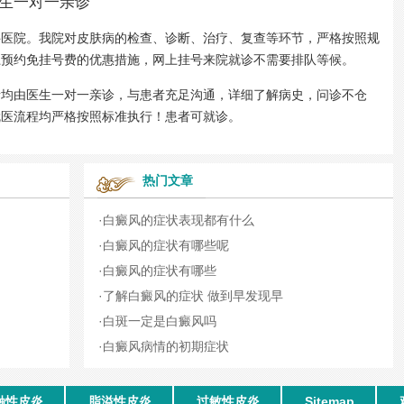
生一对一亲诊
院。我院对皮肤病的检查、诊断、治疗、复查等环节，严格按照规
上预约免挂号费的优惠措施，网上挂号来院就诊不需要排队等候。
者均由医生一对一亲诊，与患者充足沟通，详细了解病史，问诊不仓
就医流程均严格按照标准执行！患者可就诊。
热门文章
·
白癜风的症状表现都有什么
·
白癜风的症状有哪些呢
·
白癜风的症状有哪些
·
了解白癜风的症状 做到早发现早
·
白斑一定是白癜风吗
·
白癜风病情的初期症状
触性皮炎
脂溢性皮炎
过敏性皮炎
Sitemap