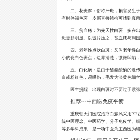
二、花斑癣：俗称汗斑，损害发生于颈
有时伴褐色斑，皮屑直接镜检可找到真
三、贫血痣：为先天性白斑，多在出生
斑更趋明显。以玻片压之，贫血痣与周
四、老年性点状白斑：又叫老年性白点
小的瓷白色斑点，边界清楚，微微凹陷
五、白化病：是由于酪氨酸酶的遗传缺
白或粉红色，易晒伤，毛发为淡黄色细
医生提醒：
出现白斑时不要过于紧
推荐---中西医免疫平衡
重庆朝天门医院治疗白癜风采用“中西医
统中医理念、中医药学、分子免疫学、
等多学科成果，是一项中医为主西医为