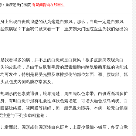
源：重庆朝天门医院
有疑问咨询在线医生
上出现白斑就惶恐的认为这是白癜风，那么，白斑一定是白癜风
哪些疾病呢？下面我们就来看一下，重庆朝天门医院医生为我们做出的
我看得多的病，并不是的白斑就是白癜风！很多皮肤病表现为白
脱失的皮肤病，是由于皮肤和毛囊的黑素细胞内酪氨酸酶系统的功能减
肤均可发生，特别是易受光照及摩擦损伤的部位如面、颈、腰腹部、骶
龟头及包皮内侧粘膜亦常累及。
则形的色素减退斑，境界清楚，周围绕以色素带。白斑逐渐增多扩
全身。有时白斑中混有毛囊性点状色素增殖，可增大融合成岛屿状。白
及眼部脉络膜、视网膜等组织，但一般无视力障碍。本病一般无自觉症
要注意与下列疾病相鉴别：
童面部。圆形或卵圆形浅白色斑片，上覆少量细小鳞屑，多无自觉