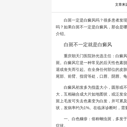
文章来
白斑一定是白癜风吗？很多患者发现身
吗？如果白斑不一定是白癜风，那会是
介绍。
白斑不一定就是白癜风
重庆朝天门医院孙光选主任：白癜风是
斑。白癜风它是一种常见的后天性色素
退或丧失而引起。在全身任何部位的皮
尾部、前臂、指背等处，口唇、阴唇、
白癜风初发多为指盖大小，圆形或不规
大，互相融合成大片如地图状，或泛发
斑上毛发可失去色素变为白发，并可累
状，发病率约为1%。在临床诊断时，需
一、白色糠疹：俗称蛔虫斑，多发于儿
症状。