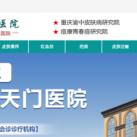
皮肤瘙痒
红血丝
疤痕
皮肤过敏