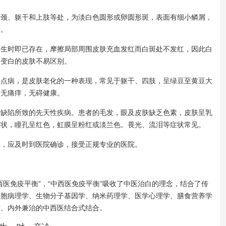
、躯干和上肢等处，为淡白色圆形或卵圆形斑，表面有细小鳞屑，
菌。
时即已存在，摩擦局部周围皮肤充血发红而白斑处不发红，因此白
围变白的皮肤不易区别。
病，是皮肤老化的一种表现，常见于躯干、四肢，呈绿豆至黄豆大
，无痛痒，无碍健康。
陷所致的先天性疾病。患者的毛发，眼及皮肤缺乏色素，皮肤呈乳
丝状，瞳孔呈红色，虹膜呈粉红或淡兰色。畏光、流泪等症状常见。
张，应及时到医院确诊，接受正规专业的医院。
免疫平衡”，“中西医免疫平衡”吸收了中医治白的理念，结合了传
细胞病理学、生物分子基因学、纳米药理学、医学心理学、膳食营养学
辅、内外兼治的中西医结合式结合。