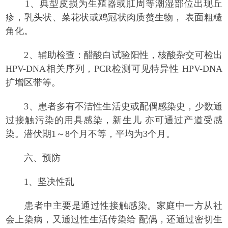
1、典型皮损为生殖器或肛周等潮湿部位出现丘
疹，乳头状、菜花状或鸡冠状肉质赘生物， 表面粗糙
角化。
2、辅助检查：醋酸白试验阳性，核酸杂交可检出
HPV-DNA相关序列，PCR检测可见特异性 HPV-DNA
扩增区带等。
3、患者多有不洁性生活史或配偶感染史，少数通
过接触污染的用具感染，新生儿 亦可通过产道受感
染。潜伏期1～8个月不等，平均为3个月。
六、预防
1、坚决性乱
患者中主要是通过性接触感染。家庭中一方从社
会上染病，又通过性生活传染给 配偶，还通过密切生