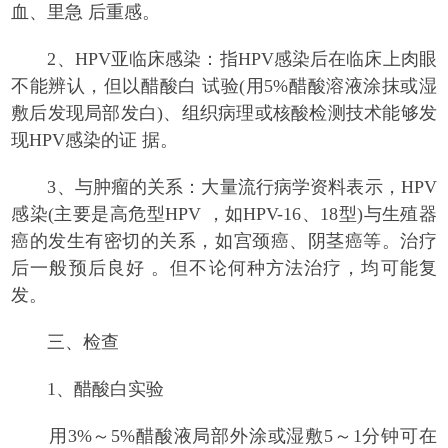
血、里急 后重感。
2、HPV亚临床感染：指HPV感染后在临床上肉眼
不能辨认，但以醋酸白 试验(用5%醋酸溶液涂抹或湿
敷后发现局部发白)、组织病理或核酸检测技术能够发
现HPV感染的证 据。
3、与肿瘤的关系：大量流行病学资料表示，HPV
感染(主要是高危型HPV ，如HPV-16、18型)与生殖器
癌的发生有密切的关系，如宫颈癌、阴茎癌等。治疗
后一般预后良好 。但不论何种方法治疗，均可能复
发。
三、检查
1、醋酸白实验
用3%～5%醋酸液局部外涂或湿敷5～1分钟可在