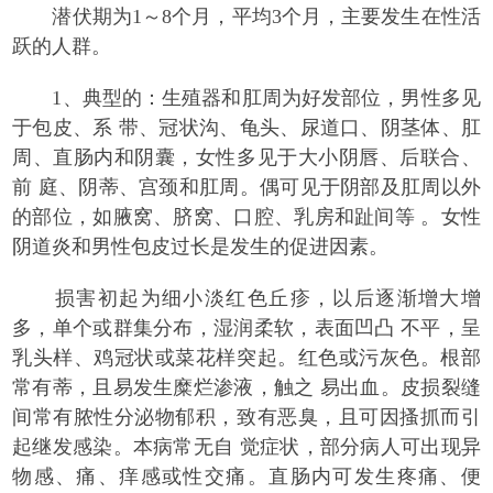
潜伏期为1～8个月，平均3个月，主要发生在性活
跃的人群。
1、典型的：生殖器和肛周为好发部位，男性多见
于包皮、系 带、冠状沟、龟头、尿道口、阴茎体、肛
周、直肠内和阴囊，女性多见于大小阴唇、后联合、
前 庭、阴蒂、宫颈和肛周。偶可见于阴部及肛周以外
的部位，如腋窝、脐窝、口腔、乳房和趾间等 。女性
阴道炎和男性包皮过长是发生的促进因素。
损害初起为细小淡红色丘疹，以后逐渐增大增
多，单个或群集分布，湿润柔软，表面凹凸 不平，呈
乳头样、鸡冠状或菜花样突起。红色或污灰色。根部
常有蒂，且易发生糜烂渗液，触之 易出血。皮损裂缝
间常有脓性分泌物郁积，致有恶臭，且可因搔抓而引
起继发感染。本病常无自 觉症状，部分病人可出现异
物感、痛、痒感或性交痛。直肠内可发生疼痛、便