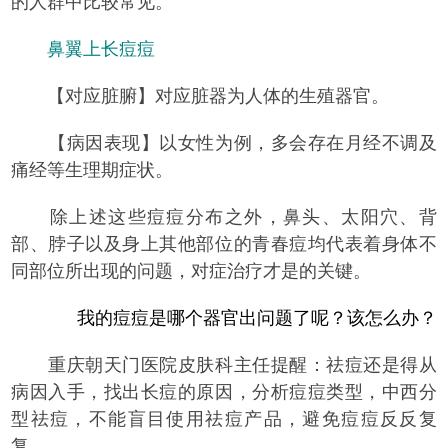
的人群中比较常见。
鼻翼上长痘痘
【对应脏腑】对应脏器为人体的生殖器官。
【病因表现】以女性为例，多会存在月经不调及
痛经等生理期症状。
除上述这些痘痘分布之外，鼻头、太阳穴、背
部、脖子以及身上其他部位的青春痘均代表着身体不
同部位所出现的问题，对症治疗才是的关键。
我的痘痘是哪个器官出问题了呢？该怎么办？
重庆朝天门医院皮肤科主任提醒：
祛痘还是得从
病因入手，找出长痘的原因，分析痘痘类型，中西分
型祛痘，不能盲目使用祛痘产品，避免痘痘反反复
复。