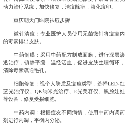
动力治疗系统，加快修复，清痘除疤，淡化痘印。
重庆朝天门医院祛痘步骤
微针清痘：专业医护人员使用无菌微针将痘痘内
的毒素排出皮肤。
中药倒膜：采用中药配方制成面膜，进行深层渗
透治疗，镇静平缓，温经活血，促进皮肤生理循环，
清除毒素疏通毛孔。
细胞修复：视个人肤质及痘痘类型，选择LED-红
蓝光治疗仪、QK纳米光治疗、E光美容仪、黑脸娃娃
等设备，修复受损细胞。
中药内调：根据痘友不同病情，使用中药内调药
剂进行内调，平衡内分泌。