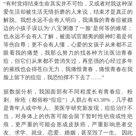
“有时觉得结束生命其实并不可怕，又或者对我这种深
爱生活却被生活无情折磨的人来说，结束才是真正的
解脱。我想永远不会有人明白，我满脸的青春痘被路
边的小孩子误以为‘八宝粥撒了一脸’是何等的难堪；
也永远不会有人了解，被面试官鄙夷的眼神盯着是何
等伤自尊；更不会有人懂，心爱的女孩子从来都不正
眼看我的痛楚，我那么努力的找各种方法医治青春
痘，但它们从来都不曾消失过，再坚强的心经过多年
的摧残也会得苍白无力，我痛恨青春，痛恨青春在我
脸上留下的痘痘，我恐怕撑不下去了……”
据数据分析，我国面部有不同程度长有青春痘、粉
刺、痤疮（都俗称“痘痘”）人群占有43.38%，几乎都
是青年人或中年人。英医学研究新发现，痘痘治疗不
当，对身体上的伤害可能会留下暂时性疤痕或性疤
痕，更严重的可能会形成皮肤癌，严重影响患者交
友、求学、就业、恋爱、婚姻，甚至毁了一生。 因此