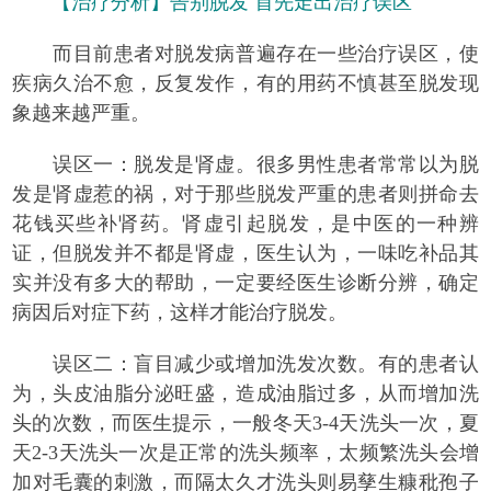
【治疗分析】告别脱发 首先走出治疗误区
而目前患者对脱发病普遍存在一些治疗误区，使
疾病久治不愈，反复发作，有的用药不慎甚至脱发现
象越来越严重。
误区一：脱发是肾虚。很多男性患者常常以为脱
发是肾虚惹的祸，对于那些脱发严重的患者则拼命去
花钱买些补肾药。肾虚引起脱发，是中医的一种辨
证，但脱发并不都是肾虚，医生认为，一味吃补品其
实并没有多大的帮助，一定要经医生诊断分辨，确定
病因后对症下药，这样才能治疗脱发。
误区二：盲目减少或增加洗发次数。有的患者认
为，头皮油脂分泌旺盛，造成油脂过多，从而增加洗
头的次数，而医生提示，一般冬天3-4天洗头一次，夏
天2-3天洗头一次是正常的洗头频率，太频繁洗头会增
加对毛囊的刺激，而隔太久才洗头则易孳生糠秕孢子