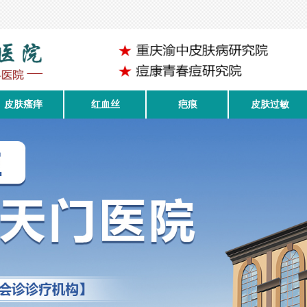
皮肤瘙痒
红血丝
疤痕
皮肤过敏