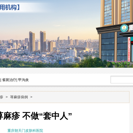
|
雀斑治疗
|
甲沟炎
疹
>
荨麻疹病例
>
麻疹 不做“套中人”
重庆朝天门皮肤科医院