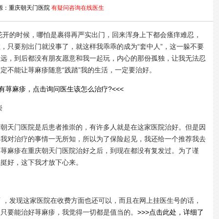
源：重庆朝天门医院
有疑问咨询在线医生
开的时候，哪怕是裹得再严实出门，回来浑身上下都会瘙痒难忍，
，只要别出门就没事了，就这样我乖乖的成为“套中人”，这一躲不要
越远，到后都没有朋友愿意和我一起玩，内心的那份孤独，让我无法忍
定不能让荨麻疹随意“践踏”我的生活，一定要治好。
也有荨麻疹，点击询问医生该怎么治疗?<<<
崇
天门医院是后患者推崇的，有许多人就是在这家医院治好。但是因
，我对治疗的事情一无所知，所以为了保险起见，我还给一个推荐我去
的荨麻疹在重庆朝天门医院治好之后，到现在都没有复发过。为了谨
院挺好，这下我才放下心来。
，发现这家医院在收费方面也还可以，而且在网上挂医生号的话，
，只要能治好荨麻疹，我觉得一切都是值当的。
>>>点击此处，详细了