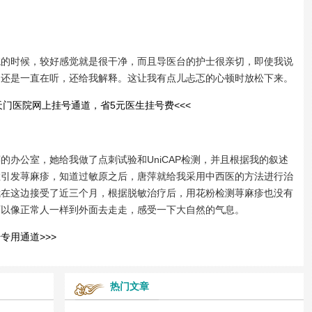
时候，较好感觉就是很干净，而且导医台的护士很亲切，即使我说
们还是一直在听，还给我解释。这让我有点儿忐忑的心顿时放松下来。
天门医院网上挂号通道，省5元医生挂号费<<<
公室，她给我做了点刺试验和UniCAP检测，并且根据我的叙述
敏引发荨麻疹，知道过敏原之后，唐萍就给我采用中西医的方法进行治
我在这边接受了近三个月，根据脱敏治疗后，用花粉检测荨麻疹也没有
可以像正常人一样到外面去走走，感受一下大自然的气息。
专用通道>>>
热门文章