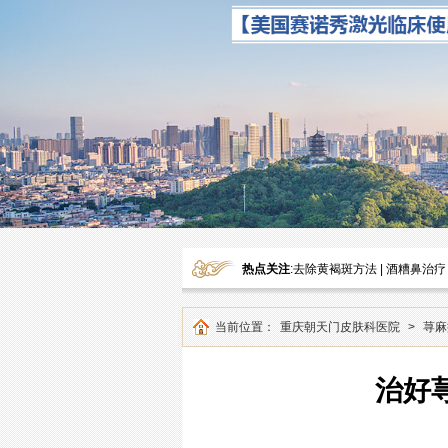
热点关注
:
去除黄褐斑方法
|
酒糟鼻治疗
当前位置：
重庆朝天门皮肤科医院
>
荨麻
治好荨