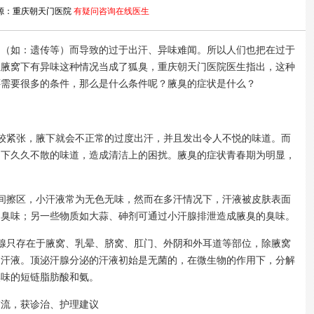
源：重庆朝天门医院
有疑问咨询在线医生
如：遗传等）而导致的过于出汗、异味难闻。所以人们也把在过于
且腋窝下有异味这种情况当成了狐臭，重庆朝天门医院医生指出，这种
还需要很多的条件，那么是什么条件呢？腋臭的症状是什么？
紧张，腋下就会不正常的过度出汗，并且发出令人不悦的味道。而
留下久久不散的味道，造成清洁上的困扰。腋臭的症状青春期为明显，
擦区，小汗液常为无色无味，然而在多汗情况下，汗液被皮肤表面
的臭味；另一些物质如大蒜、砷剂可通过小汗腺排泄造成腋臭的臭味。
只存在于腋窝、乳晕、脐窝、肛门、外阴和外耳道等部位，除腋窝
的汗液。顶泌汗腺分泌的汗液初始是无菌的，在微生物的作用下，分解
臭味的短链脂肪酸和氨。
流，获诊治、护理建议