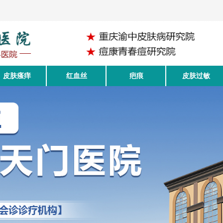
皮肤瘙痒
红血丝
疤痕
皮肤过敏