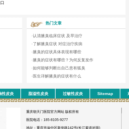
入口
热门文章
·
认清腋臭临床症状 及早治疗
·
了解腋臭症状 对症治疗疾病
·
腋臭的症状具体表现有哪些
·
腋臭的症状有哪些？为何反复发作
·
如何能够判断出自己患有狐臭
·
医生详解腋臭的症状有什么
触性皮炎
脂溢性皮炎
过敏性皮炎
Sitemap
重庆朝天门医院官方网站 版权所有
医院电话：185-8105-9277
地址：重庆市渝中区新华路142号(长江索道对面)