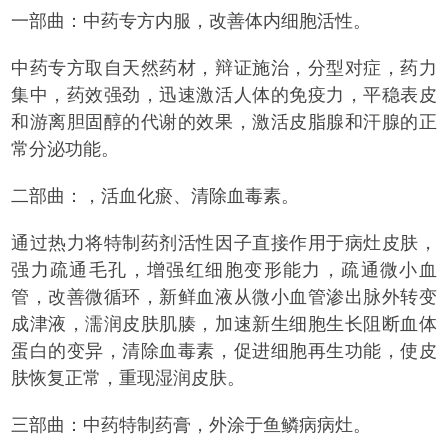
一部曲：中药专方内服，改善体内细胞活性。
中药专方取自天然药材，辩证施治，分型对症，药力
集中，药效强劲，迅速激活人体的免疫力，平稳表皮
和游离胆固醇的代谢的效果，激活皮脂腺和汗腺的正
常分泌功能。
二部曲：，活血化瘀、清除血毒素。
通过热力将特制药剂活性因子直接作用于病灶皮肤，
强力疏通毛孔，增强红细胞变形能力，疏通微小血
管，改善微循环，新鲜血液从微小血管渗出脉外转变
成津液，濡润皮肤肌腠，加速新生细胞生长阻断血体
蛋白的变异，清除血毒素，促进细胞再生功能，使皮
肤恢复正常，重现湿润皮肤。
三部曲：中药特制药膏，外涂于鱼鳞病病灶。