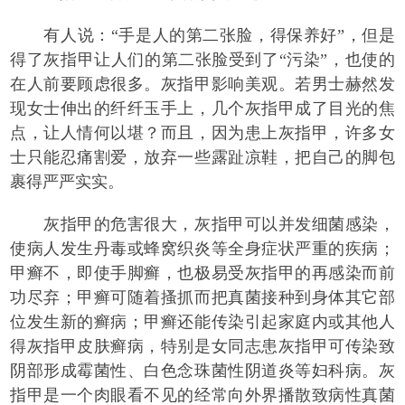
有人说：“手是人的第二张脸，得保养好”，但是
得了灰指甲让人们的第二张脸受到了“污染”，也使的
在人前要顾虑很多。灰指甲影响美观。若男士赫然发
现女士伸出的纤纤玉手上，几个灰指甲成了目光的焦
点，让人情何以堪？而且，因为患上灰指甲，许多女
士只能忍痛割爱，放弃一些露趾凉鞋，把自己的脚包
裹得严严实实。
灰指甲的危害很大，灰指甲可以并发细菌感染，
使病人发生丹毒或蜂窝织炎等全身症状严重的疾病；
甲癣不，即使手脚癣，也极易受灰指甲的再感染而前
功尽弃；甲癣可随着搔抓而把真菌接种到身体其它部
位发生新的癣病；甲癣还能传染引起家庭内或其他人
得灰指甲皮肤癣病，特别是女同志患灰指甲可传染致
阴部形成霉菌性、白色念珠菌性阴道炎等妇科病。灰
指甲是一个肉眼看不见的经常向外界播散致病性真菌