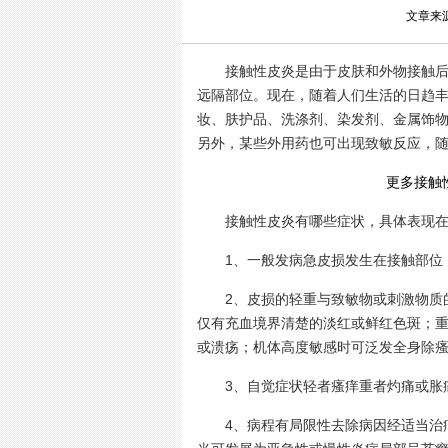
文章来
接触性皮炎是由于皮肤和外物接触后诱
远隔部位。现在，随着人们生活的日趋
妆、肤护品、洗涤剂、染发剂、金属饰
另外，某些外用药也可出现致敏反应，
更多接触
接触性皮炎有哪些症状，具体表现在
1、一般发病急皮损发生在接触部位
2、皮损的轻重与致敏物或刺激物质的
仅有充血境界清楚的淡红或鲜红色斑；
或溃疡；机体高度敏感时可泛发全身除
3、自觉症状轻者瘙痒重者灼痛或胀痛
4、病程有局限性去除病因经适当治疗