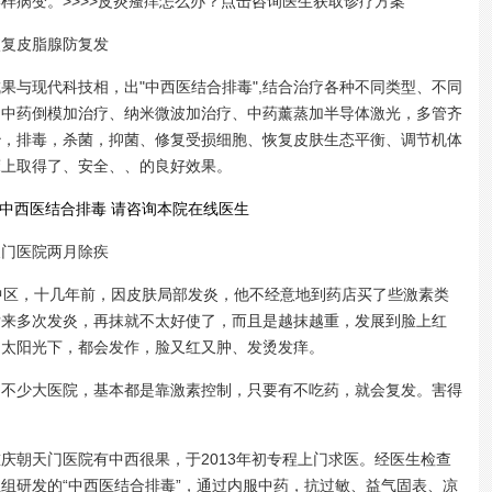
样病变。>>>>皮炎瘙痒怎么办？点击咨询医生获取诊疗方案
复皮脂腺防复发
果与现代科技相，出"中西医结合排毒",结合治疗各种不同类型、不同
用中药倒模加治疗、纳米微波加治疗、中药薰蒸加半导体激光，多管齐
治，排毒，杀菌，抑菌、修复受损细胞、恢复皮肤生态平衡、调节机体
床上取得了、安全、、的良好效果。
中西医结合排毒 请咨询本院在线医生
门医院两月除疾
区，十几年前，因皮肤局部发炎，他不经意地到药店买了些激素类
后来多次发炎，再抹就不太好使了，而且是越抹越重，发展到脸上红
是太阳光下，都会发作，脸又红又肿、发烫发痒。
少大医院，基本都是靠激素控制，只要有不吃药，就会复发。害得
朝天门医院有中西很果，于2013年初专程上门求医。经医生检查
组研发的“中西医结合排毒”，通过内服中药，抗过敏、益气固表、凉