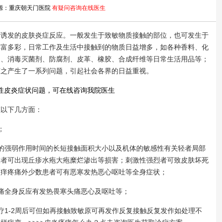
源：重庆朝天门医院
有疑问咨询在线医生
发的皮肤炎症反应。一般发生于致敏物质接触的部位，也可发生于
丰富多彩，日常工作及生活中接触到的物质日益增多，如各种香料、化
物、消毒灭菌剂、防腐剂、皮革、橡胶、合成纤维等日常生活用品等；
随之产生了一系列问题，引起社会各界的日益重视。
性皮炎症状问题，可在线咨询我院医生
以下几方面：
；
强弱作用时间的长短接触面积大小以及机体的敏感性有关轻者局部
重者可出现丘疹水疱大疱糜烂渗出等损害；刺激性强烈者可致皮肤坏死
瘙痒疼痛外少数患者可有恶寒发热恶心呕吐等全身症状；
全身反应有发热畏寒头痛恶心及呕吐等；
1-2周后可但如再接触致敏原可再发作反复接触反复发作如处理不