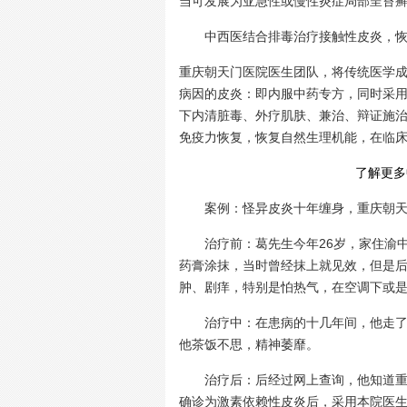
当可发展为亚急性或慢性炎症局部呈苔癣
中西医结合排毒治疗接触性皮炎，恢
重庆朝天门医院医生团队，将传统医学成
病因的皮炎：即内服中药专方，同时采
下内清脏毒、外疗肌肤、兼治、辩证施
免疫力恢复，恢复自然生理机能，在临
了解更多
案例：怪异皮炎十年缠身，重庆朝天
治疗前：葛先生今年26岁，家住渝中
药膏涂抹，当时曾经抹上就见效，但是
肿、剧痒，特别是怕热气，在空调下或
治疗中：在患病的十几年间，他走了不
他茶饭不思，精神萎靡。
治疗后：后经过网上查询，他知道重庆
确诊为激素依赖性皮炎后，采用本院医生