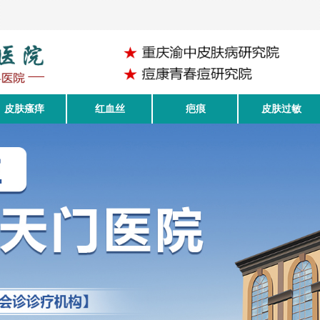
皮肤瘙痒
红血丝
疤痕
皮肤过敏