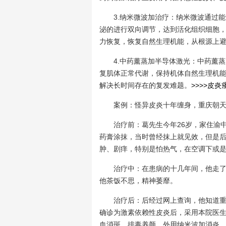
3.纳米微波加治疗：纳米微波通过能
泌的进行双向调节，达到活化组织细胞
力恢复，恢复自然生理机能，从根源上
4.中药薰蒸加半导体激光：中药薰蒸加
复肌体正常代谢，保持机体自然生理机
解决长时间存在的复发难题。
>>>>皮
案例：怪异皮炎十年缠身，重庆朝天
治疗前：葛先生今年26岁，家住渝中
药膏涂抹，当时曾经抹上就见效，但是
肿、剧痒，特别是怕热气，在空调下或
治疗中：在患病的十几年间，他走了不
他茶饭不思，精神萎靡。
治疗后：后经过网上查询，他知道重庆
确诊为激素依赖性皮炎后，采用本院医生
血消斑、排毒养颜，外用纳米波加消炎