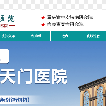
皮肤瘙痒
红血丝
疤痕
皮肤过敏