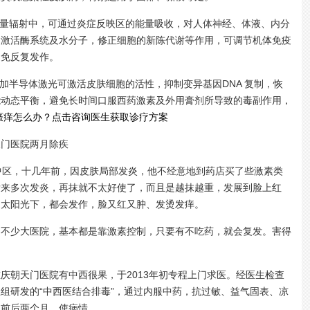
量辐射中，可通过炎症反映区的能量吸收，对人体神经、体液、内分
，激活酶系统及水分子，修正细胞的新陈代谢等作用，可调节机体免疫
避免反复发作。
半导体激光可激活皮肤细胞的活性，抑制变异基因DNA 复制，恢
能动态平衡，避免长时间口服西药激素及外用膏剂所导致的毒副作用，
炎瘙痒怎么办？点击咨询医生获取诊疗方案
门医院两月除疾
区，十几年前，因皮肤局部发炎，他不经意地到药店买了些激素类
后来多次发炎，再抹就不太好使了，而且是越抹越重，发展到脸上红
是太阳光下，都会发作，脸又红又肿、发烫发痒。
少大医院，基本都是靠激素控制，只要有不吃药，就会复发。害得
朝天门医院有中西很果，于2013年初专程上门求医。经医生检查
组研发的“中西医结合排毒”，通过内服中药，抗过敏、益气固表、凉
，前后两个月，使病情。