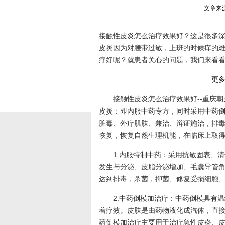
文章来
接触性皮炎怎么治疗效果好？这是很多
皮炎因为对腰带过敏，上班的时候痒的
疗好呢？就患者关心的问题，我们来看
更
接触性皮炎怎么治疗效果好--重庆朝
皮炎：即内服中药专方，同时采用中药
脏毒、外疗肌肤、兼治、辩证施治，排
恢复，恢复自然生理机能，在临床上取
1.内服特制中药：采用抗敏固表、清
发生与分泌、皮脂分泌增加、毛囊导管
达到排毒，杀菌，抑菌、修复受损细胞
2.中药倒模加治疗：中药倒模具有温
着疗效。皮肤是由药物液化成汽体，直
药倒模加治疗主要用于治疗急性皮炎、