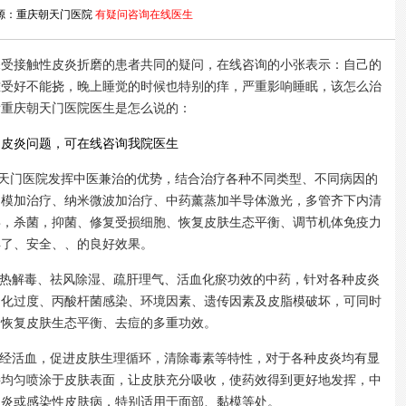
源：重庆朝天门医院
有疑问咨询在线医生
深受接触性皮炎折磨的患者共同的疑问，在线咨询的小张表示：自己的
难受好不能挠，晚上睡觉的时候也特别的痒，严重影响睡眠，该怎么治
看重庆朝天门医院医生是怎么说的：
多皮炎问题，可在线咨询我院医生
天门医院发挥中医兼治的优势，结合治疗各种不同类型、不同病因的
倒模加治疗、纳米微波加治疗、中药薰蒸加半导体激光，多管齐下内清
毒，杀菌，抑菌、修复受损细胞、恢复皮肤生态平衡、调节机体免疫力
得了、安全、、的良好效果。
热解毒、祛风除湿、疏肝理气、活血化瘀功效的中药，针对各种皮炎
角化过度、丙酸杆菌感染、环境因素、遗传因素及皮脂模破坏，可同时
、恢复皮肤生态平衡、去痘的多重功效。
经活血，促进皮肤生理循环，清除毒素等特性，对于各种皮炎均有显
接均匀喷涂于皮肤表面，让皮肤充分吸收，使药效得到更好地发挥，中
皮炎或感染性皮肤病，特别适用于面部、黏模等处。