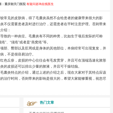
源：重庆朝天门医院
有疑问咨询在线医生
常见的皮肤病，得了毛囊炎虽然不会给患者的健康带来很大的影
囊炎不仅需要患者及时进行治疗，还需患者在平时注意护理。否则带来
的介绍：
而导致的一种炎症。毛囊炎有不同的种类，比如生于项后发际的可称
疮”、“须疮”或者是“燕窝疮”等。
、项部、臀部以及肛周或是身体的其他部位，本病经常可出现复发，并
疾病，不是很容易治疗。
的红色丘疹，皮损的中心往往会有毛发贯穿，并且可在顶端迅速化脓形
囊炎的皮损还可以排出少量的脓液，并且可干燥结痂。
于毛囊炎特点的介绍，通过上述的介绍之后，现在大家对于其特点应该
效的治疗时间，否则带来的影响是很大的，希望大家能够重视，祝您尽
热门文章