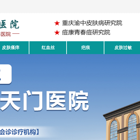
皮肤瘙痒
红血丝
疤痕
皮肤过敏