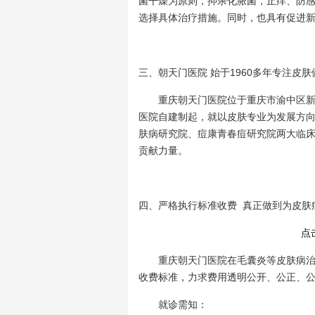
菌干燥为原则，抑杀化脓菌，止痒、防
选择具体治疗措施。同时，也具有促进
三、朝天门医院 始于1960多年专注皮肤
重庆朝天门医院位于重庆市渝中区新华路
医院自建制起，就以皮肤专业为发展方
肤病研究院、痘康青春痘研究院两大临
贡献力量。
四、严格执行标准收费 真正做到为皮肤
点
重庆朝天门医院在毛囊炎等皮肤病治疗
收费标准，力求费用透明公开、公正、
就诊需知：