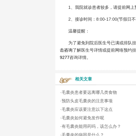
1、我院就诊患者较多，请提前网上
2、接诊时间：8:00-17:00(节假日不
温馨提醒：
为了避免到院后医生号已满或排队挂号
击咨询
了解医生号详情或提前网络预约
9277
咨询详情。
相关文章
·
毛囊炎患者要远离哪几类食物
·
预防头皮毛囊炎的注意事项
·
毛囊炎应该要注意以下这点
·
毛囊炎如何避免发作呢
·
有毛囊炎能用药吗，该怎么办？
·
毛囊炎的病因是什么？