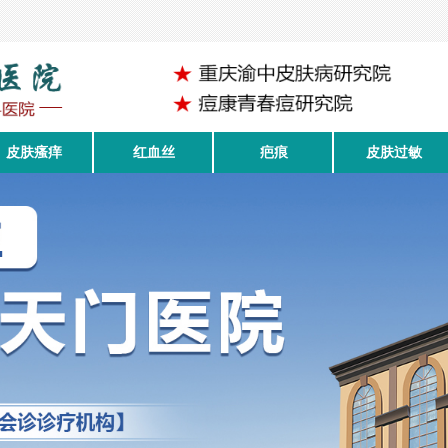
皮肤瘙痒
红血丝
疤痕
皮肤过敏