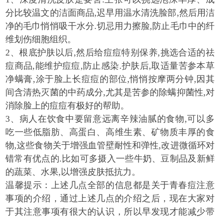
分比较温文的洁面商品,迟早用温水清洗脸部,然后用洁
净的毛巾悄悄吸干水分.切忌用力擦脸,防止毛巾中的纤
维划伤细胞组织。
2、根底护肤以后,然后给痘痘特别保养,挑选合适的祛
痘商品,能维护痘痘,防止感染.护肤后,取适量苦参本草
净螨膏,涂于脸上长痘痘的部位,悄悄按摩两分钟,因其
间含清热灭菌的中药成分,尤其是苦参的除螨抑菌性,对
消除脸上的痘痘有极好的帮助。
3、病人在饮食中要留意远离辛辣油腻的食物,可以多
吃一些低脂肪、高蛋白、高维生素、矿物质丰厚的食
物,这些食物关于增强血管壁耐性和弹性,改进微循环对
错常有优点的.比如可多摄入一些牛奶、豆制品及新鲜
的蔬菜、水果,以增强皮肤抵抗力。
温馨提示：上述几点全部的信息都是关于青春痘注意
事项的介绍，通过上述几点的介绍之后，现在大家对
于其注意事项有很大的认识，所以早发现才能减少带