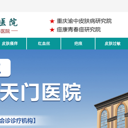
皮肤瘙痒
红血丝
疤痕
皮肤过敏