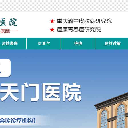
皮肤瘙痒
红血丝
疤痕
皮肤过敏