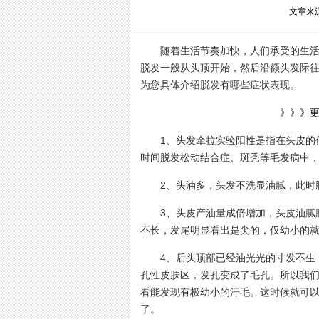
文章来
随着生活节奏加快，人们承受的生活压
脱发一般从头顶开始，然后沿额头发际
为您具体介绍脱发有哪些症状表现。
》》》
1、头发牵拉实验阳性是指在头皮的任
时间脱发松动结合症、斑秃等毛发病中
2、头油多，头发不洗显油腻，此时脱
3、头皮产油量成倍增加，头皮油腻腻
不长，发尾明显看出是尖的，仅幼小的
4、后头顶部已经油光光的寸发不生，
孔性皮肤区，发孔变成了毛孔。所以我
看能发现有极幼小的汗毛。这时候就可以
了。