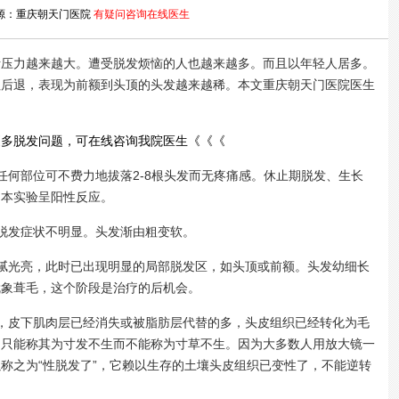
源：重庆朝天门医院
有疑问咨询在线医生
力越来越大。遭受脱发烦恼的人也越来越多。而且以年轻人居多。
往后退，表现为前额到头顶的头发越来越稀。本文重庆朝天门医院医生
更多脱发问题，可在线咨询我院医生《《《
何部位可不费力地拔落2-8根头发而无疼痛感。休止期脱发、生长
，本实验呈阳性反应。
发症状不明显。头发渐由粗变软。
光亮，此时已出现明显的局部脱发区，如头顶或前额。头发幼细长
就象葺毛，这个阶段是治疗的后机会。
皮下肌肉层已经消失或被脂肪层代替的多，头皮组织已经转化为毛
们只能称其为寸发不生而不能称为寸草不生。因为大多数人用放大镜一
称之为“性脱发了”，它赖以生存的土壤头皮组织已变性了，不能逆转