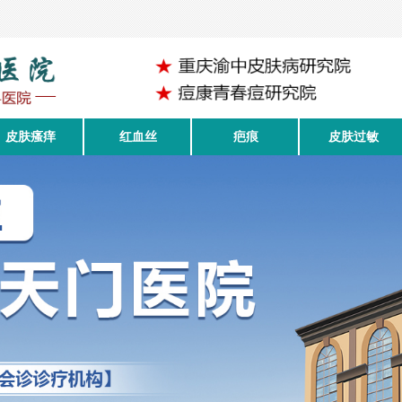
皮肤瘙痒
红血丝
疤痕
皮肤过敏