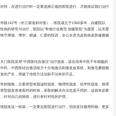
确对待，在进行治疗时一定要选择正规的医院进行，才能保证我们治疗
142号（长江索道斜对面），医院成立于1960多年，自建院以
性病的研究与治疗，医院以“争做行业典范 创建医院”为愿景，以关爱
，恪守厚德、博学、精诚、仁爱的院训，全心全意为皮肤病皮肤健康服
门医院采用“中西医结合激活”治疗脱发，该在传承中医千年精髓的
贵中药，中西医结合激活组方十分地激活刺激造血系统，刺激毛囊细胞
新发的产生，突破了传统方法治标不治本的不足。
的细致，主要类型有脂溢性脱发、物理性脱发、化学性脱发、病理
同类型脱发患者面对的时候，采取的解决办法也是不同的，这就有必要
些，针对自己的病情，进行有针对性的护理。
出现脱发这一疾病，一定要去医院进行治疗，切勿盲目服用药物。更多