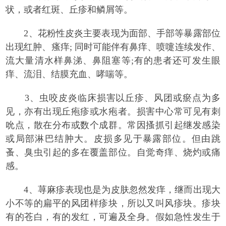
状，或者红斑、丘疹和鳞屑等。
2、花粉性皮炎主要表现为面部、手部等暴露部位
出现红肿、瘙痒; 同时可能伴有鼻痒、喷嚏连续发作、
流大量清水样鼻涕、鼻阻塞等;有的患者还可发生眼
痒、流泪、结膜充血、哮喘等。
3、虫咬皮炎临床损害以丘疹、风团或瘀点为多
见，亦有出现丘疱疹或水疱者。损害中心常可见有刺
吮点，散在分布或数个成群。常因搔抓引起继发感染
或局部淋巴结肿大。皮损多见于暴露部位。但由跳
蚤、臭虫引起的多在覆盖部位。自觉奇痒、烧灼或痛
感。
4、荨麻疹表现也是为皮肤忽然发痒，继而出现大
小不等的扁平的风团样疹块，所以又叫风疹块。疹块
有的苍白，有的发红，可遍及全身。假如急性发生于