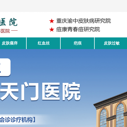
皮肤瘙痒
红血丝
疤痕
皮肤过敏