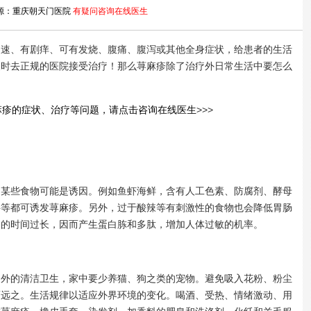
源：重庆朝天门医院
有疑问咨询在线医生
迅速、有剧痒、可有发烧、腹痛、腹泻或其他全身症状，给患者的生活
及时去正规的医院接受治疗！那么荨麻疹除了治疗外日常生活中要怎么
麻疹的症状、治疗等问题，请点击咨询在线医生
>>>
些食物可能是诱因。例如鱼虾海鲜，含有人工色素、防腐剂、酵母
料等都可诱发荨麻疹。另外，过于酸辣等有刺激性的食物也会降低胃肠
留的时间过长，因而产生蛋白胨和多肽，增加人体过敏的机率。
的清洁卫生，家中要少养猫、狗之类的宠物。避免吸入花粉、粉尘
而远之。生活规律以适应外界环境的变化。喝酒、受热、情绪激动、用