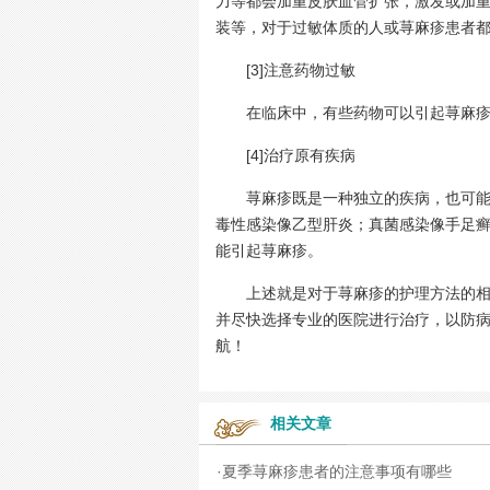
力等都会加重皮肤血管扩张，激发或加
装等，对于过敏体质的人或荨麻疹患者
[3]注意药物过敏
在临床中，有些药物可以引起荨麻疹
[4]治疗原有疾病
荨麻疹既是一种独立的疾病，也可能是
毒性感染像乙型肝炎；真菌感染像手足
能引起荨麻疹。
上述就是对于荨麻疹的护理方法的相关
并尽快选择专业的医院进行治疗，以防
航！
相关文章
·
夏季荨麻疹患者的注意事项有哪些