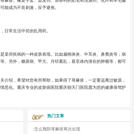
重荨麻疹。橡皮手套、染发剂、加香料的肥皂和洗涤剂、化纤和羊毛服
都可能成为不良刺激，应予避免。
，日常生活中切勿乱用药。
某些疾病的一种皮肤表现。比如扁桃体炎、中耳炎、鼻窦炎等；病
癣等。另外，糖尿病、甲亢、月经紊乱，甚至体内潜在的肿瘤等，都可
介绍，希望对您有所帮助，如果得了荨麻疹，一定要远离过敏源，
病情恶化。重庆专业的皮肤病医院重庆朝天门医院愿为您的健康保驾护
热门文章
·
怎么预防荨麻疹再次出现