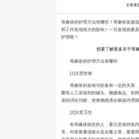
文章来
荨麻疹的护理方法有哪些？荨麻疹发展
和工作造成很大的影响！一旦发现就要
护理呢？
想要了解更多关于荨
荨麻疹的护理方法有哪些
[1]注意饮食
荨麻疹的发病与饮食有一定的关系，某
菌等人工添加剂的罐头、腌腊食品、饮
道的消化功能，使食物残渣在肠道内滞
[2]注意卫生
有荨麻疹病史的人，要注意保持室内外
等。对风寒暑湿燥火及虫毒之类，要避