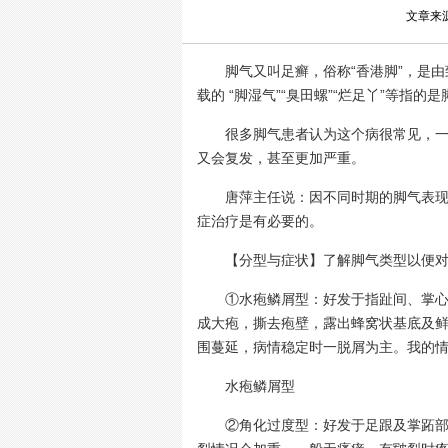
文章来
脚气又叫足癣，俗称“香港脚”，是由
载的 “脚湿气”“臭田螺”“烂足丫”等指
很多脚气患者认为这个病很常见，一般
又会复发，甚至更加严重。
唐萍主任说：因不同时期的脚气表现会
症治疗是有必要的。
【分型与症状】了解脚气类型以便对
①水疱鳞屑型：好发于指趾间、掌心、
成大疱，撕去疱壁，露出蜂窝状基底及
围蔓延，病情稳定时一脱屑为主。我的
水疱鳞屑型
②角化过度型：好发于足跟及掌跖部。