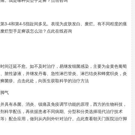
疼痛。我是哪种类型手足癣？点击咨询
-4和第4-5指趾间多见。表现为皮肤发白、糜烂。有不同程度的瘙
渍糜烂型手足癣该怎么治？点此在线咨询
间迁延不愈。如不及时治疗，易继发细菌感染，主要为金黄色葡萄
疡、脓性渗液，并继发丹毒、急性淋巴管炎、淋巴结炎和蜂窝织炎，炎
和癣菌疹。点击此处，向医生获取科学的治疗方法
疗脚气
具有杀菌、消炎、镇痛及免疫调节功能的原理，西方的生物科技，
方剂科学配伍，再依据患者不同病期、分型和分类选择现代治疗技术
泡等）配合应用，做到从内到外针对治疗。点此查看朝天门医院治疗脚