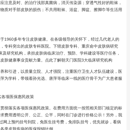
注意及时、的治疗浅部真菌病，消灭传染源；穿透气性好的鞋袜，
碱物质对手部皮肤的损伤；不共用鞋袜、浴盆、脚盆、擦脚巾等生活用
1960多年专注皮肤健康。在各级领导的关怀下，经过几代老人的
显，专科突出的皮肤专科医院。下辖皮肤专科、重庆俞中皮肤病研究
床及研究机构，承担皮肤病临床治疗、预防、学科建设等医疗任务，
皮肤健康事业贡献力量。点此了解朝天门医院3大临床研究机构
和引进，以质量立院、人才强院，注重医疗卫生人才队伍建设，医
唐萍为学科，带领着孙光选、唐萍等临床一线的医疗骨干为广大患者服
实各项医保惠民政策
彻落实各项医保惠民政策。在费用方面统一按照相关部门核定的标
力求费用透明公开、公正、公平，同时在门诊进行价格公示！另外，我
通过网上预约挂号到院，免医生挂号费，免排队挂号，优先就诊，看病
疗各类皮肤疾病的医保报销比例