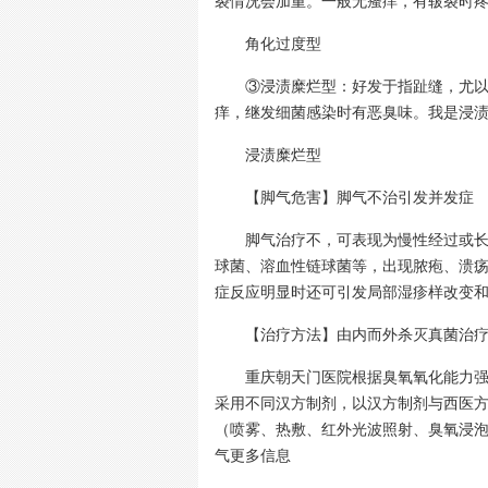
裂情况会加重。一般无瘙痒，有皲裂时
角化过度型
③浸渍糜烂型：好发于指趾缝，尤以第3
痒，继发细菌感染时有恶臭味。我是浸
浸渍糜烂型
【脚气危害】脚气不治引发并发症
脚气治疗不，可表现为慢性经过或长时
球菌、溶血性链球菌等，出现脓疱、溃
症反应明显时还可引发局部湿疹样改变
【治疗方法】由内而外杀灭真菌治
重庆朝天门医院根据臭氧氧化能力强并
采用不同汉方制剂，以汉方制剂与西医
（喷雾、热敷、红外光波照射、臭氧浸
气更多信息