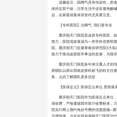
温馨提示：因脚气具有传染性，患者应
保持足部干燥；日常生活中还应避免酸
品，在家庭或集体宿舍内尤其要注意。
【专科医院】治脚气 我们更专业
重庆朝天门医院是皮肤专科医院，始于
努力，医院现发展成为一所学科优势明
院、重庆朝天门痘康青春痘研究院3大临
致力于推动皮肤医学事业的发展，为我市
重庆朝天门医院多年来注重人才的培养
师团队以师从西南皮肤科郝飞的科主任
务。点此了解团队更多信息
【医保定点】医保定点单位 贯彻落
重庆朝天门医院作为医保定点单位，贯
准收费，严格遵循我市医疗收费标准，
院实行网上预约免挂号费的优惠措施--
方便快捷。点此在线咨询朝天门医院治