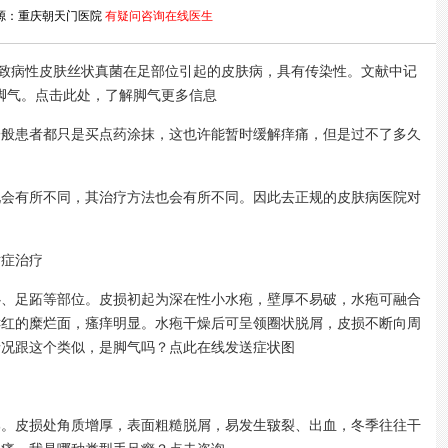
源：重庆朝天门医院
有疑问咨询在线医生
致病性皮肤丝状真菌在足部位引起的皮肤病，具有传染性。文献中记
的是脚气。点击此处，了解脚气更多信息
患者都只是买点药涂抹，这也许能暂时缓解痒痛，但是过不了多久
有所不同，其治疗方法也会有所不同。因此去正规的皮肤病医院对
症治疗
足跖等部位。皮损初起为深在性小水疱，壁厚不易破，水疱可融合
鲜红的糜烂面，瘙痒明显。水疱干燥后可呈领圈状脱屑，皮损不断向周
情况跟这个类似，是脚气吗？点此在线发送症状图
皮损处角质增厚，表面粗糙脱屑，易发生皲裂、出血，冬季往往干