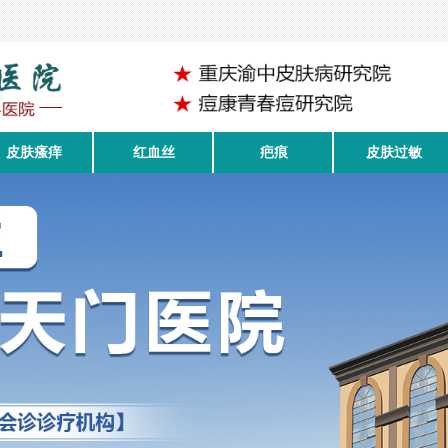
皮肤瘙痒
红血丝
疤痕
皮肤过敏