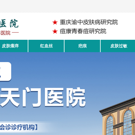
皮肤瘙痒
红血丝
疤痕
皮肤过敏