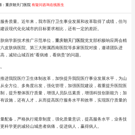
源：重庆朝天门医院
有疑问咨询在线医生
疗服务质量。
近年来，我市医疗卫生事业发展和改革取得了成绩，但与
和建设现代化化城市的目标要求相比，还有一定的差距。
肤病学新技术推广示范单位，
重庆朝天门医院
党支部积极响应两会精
第六皮肤病医院、第三大附属西南医院等多家医院对接，邀请团队进
高，减轻山城百姓“看病难，看病贵”的问题。
视。
进我院医疗卫生体制改革，加快提升我院医疗事业发展水平，为山
将从全方位、多角度出发，强化管理，加强医院建设，着重提升医院医
机制，提升整体医疗质量，增强人员队伍素质，增强科技创新能力；加
仅有设施，还有人才，从而提高医疗服务水平和效率，实现医疗质量的
配备，严格执行规章制度，强化质量意识，提高服务水平，业务技
量更科学更的减轻山城患者病痛，促进病人，赢得病人。