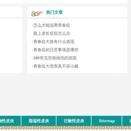
热门文章
·
怎么才能远离青春痘
·
脸上老长痘痘怎么办
·
青春痘大致有什么表现
·
青春痘的注意事项是哪些
·
3种常见导致痤疮的原因
·
青春痘大危害真不容小觑
触性皮炎
脂溢性皮炎
过敏性皮炎
Sitemap