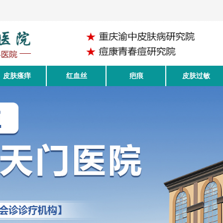
皮肤瘙痒
红血丝
疤痕
皮肤过敏