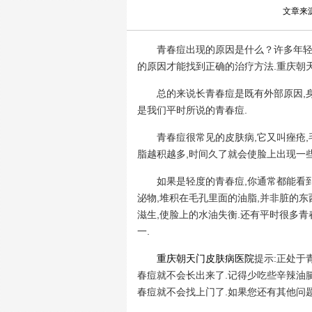
文章来
青春痘出现的原因是什么？
许多年轻
的原因才能找到正确的治疗方法.重庆朝
总的来说长青春痘是既有外部原因,身
是我们平时所说的青春痘.
青春痘很常见的皮肤病,它又叫痤疮,毛
脂越积越多,时间久了就会使脸上出现一些
如果是轻度的青春痘,你通常都能看到
泌物,堆积在毛孔里面的油脂,并非脏的东
滋生,使脸上的水油失衡.还有平时很多
一.
重庆朝天门皮肤病医院
提示:正处于
春痘就不会长出来了.记得少吃些辛辣油腻
春痘就不会找上门了.如果您还有其他问