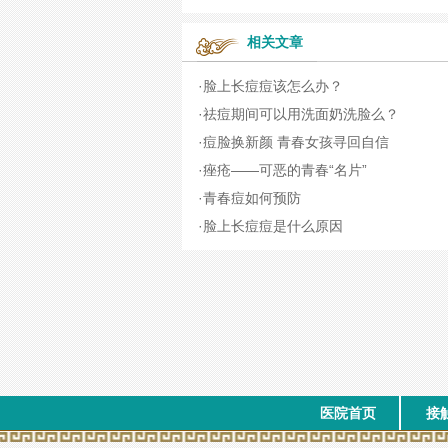
相关文章
·
脸上长痘痘该怎么办？
·
祛痘期间可以用洗面奶洗脸么？
·
痘脸换新颜 青春女孩寻回自信
·
痤疮——可恶的青春“名片”
·
青春痘如何预防
·
脸上长痘痘是什么原因
医院首页
接