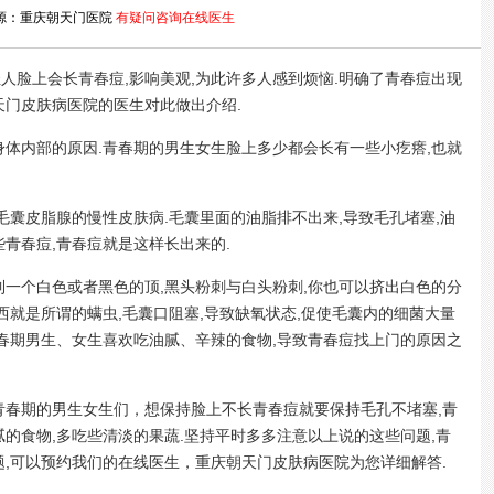
源：重庆朝天门医院
有疑问咨询在线医生
人脸上会长青春痘,影响美观,为此许多人感到烦恼.明确了青春痘出现
天门皮肤病医院的医生对此做出介绍.
体内部的原因.青春期的男生女生脸上多少都会长有一些小疙瘩,也就
囊皮脂腺的慢性皮肤病.毛囊里面的油脂排不出来,导致毛孔堵塞,油
青春痘,青春痘就是这样长出来的.
一个白色或者黑色的顶,黑头粉刺与白头粉刺,你也可以挤出白色的分
西就是所谓的螨虫,毛囊口阻塞,导致缺氧状态,促使毛囊内的细菌大量
青春期男生、女生喜欢吃油腻、辛辣的食物,导致青春痘找上门的原因之
青春期的男生女生们，想保持脸上不长青春痘就要保持毛孔不堵塞,青
的食物,多吃些清淡的果蔬.坚持平时多多注意以上说的这些问题,青
题,可以预约我们的在线医生，重庆朝天门皮肤病医院为您详细解答.